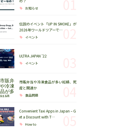
01
の？
お知らせ
伝説のイベント「UP IN SMOKE」が
02
2026年ワールドツアーで…
イベント
ULTRA JAPAN '22
03
イベント
市販弁当や冷凍食品が多い妊婦、死
04
産と関連か
食品問題
Convenient Taxi Apps in Japan – G
05
et a Discount with T…
How to