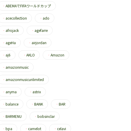
・
ABEMAでFIFAワールドカップ
・
acecollection
・
ado
・
afrojack
・
agefarre
・
ageHa
・
airjordan
・
aj6
・
AKLO
・
Amazon
・
amazonmusic
・
amazonmusicunlimited
・
anyma
・
astrix
・
balance
・
BANK
・
BAR
・
BARMENU
・
bobsinclar
・
bpa
・
camelot
・
celavi