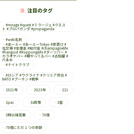
注目のタグ
・
#mirage #quest #ミラージュ #クエス
ト #プロパガンダ #propaganda
・
#web名刺
・
#あーえー #あーえーTokyo #夜遊び #
社交場 #支援金 #給付金 #champagnelife
#hangout #Roppongilife #ダーツバー #
カラオケバー #朝やってるバー #古知屋 #
六本木
・
#ナイトクラブ
・
#ロシア #ウクライナ #クリミア併合 #
NATO #プーチン #戦争
・
2021年
・
2023年
・
221
・
2pac
・
3s政策
・
3密
・
5時以降営業
・
70億
・
70億にただ１つの奇跡