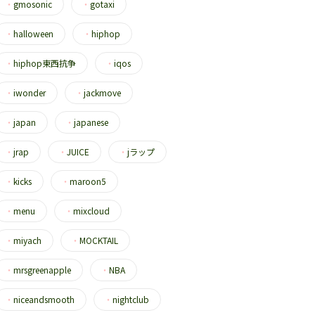
・
gmosonic
・
gotaxi
・
halloween
・
hiphop
・
hiphop東西抗争
・
iqos
・
iwonder
・
jackmove
・
japan
・
japanese
・
jrap
・
JUICE
・
jラップ
・
kicks
・
maroon5
・
menu
・
mixcloud
・
miyach
・
MOCKTAIL
・
mrsgreenapple
・
NBA
・
niceandsmooth
・
nightclub