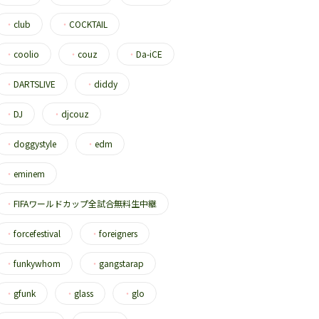
・
club
・
COCKTAIL
・
coolio
・
couz
・
Da-iCE
・
DARTSLIVE
・
diddy
・
DJ
・
djcouz
・
doggystyle
・
edm
・
eminem
・
FIFAワールドカップ全試合無料生中継
・
forcefestival
・
foreigners
・
funkywhom
・
gangstarap
・
gfunk
・
glass
・
glo