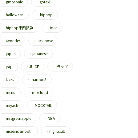
・
gmosonic
・
gotaxi
・
halloween
・
hiphop
・
hiphop東西抗争
・
iqos
・
iwonder
・
jackmove
・
japan
・
japanese
・
jrap
・
JUICE
・
jラップ
・
kicks
・
maroon5
・
menu
・
mixcloud
・
miyach
・
MOCKTAIL
・
mrsgreenapple
・
NBA
・
niceandsmooth
・
nightclub