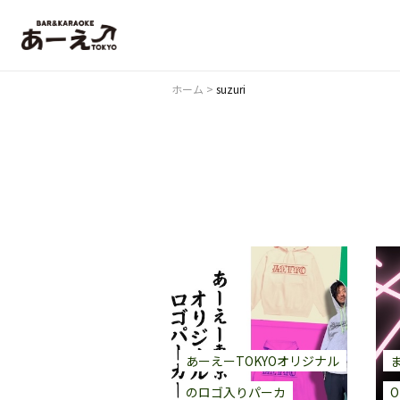
ホーム
>
suzuri
あーえーTOKYOオリジナル
のロゴ入りパーカ
O