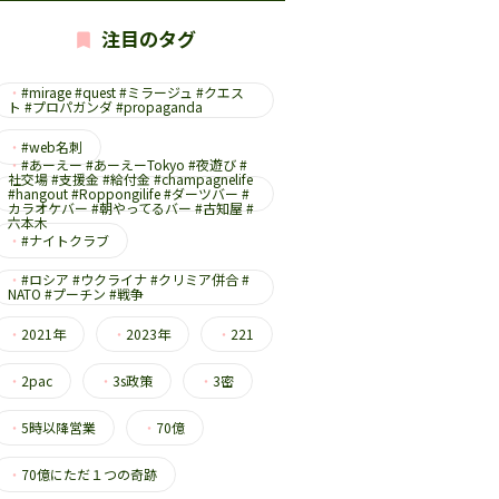
注目のタグ
・
#mirage #quest #ミラージュ #クエス
ト #プロパガンダ #propaganda
・
#web名刺
・
#あーえー #あーえーTokyo #夜遊び #
社交場 #支援金 #給付金 #champagnelife
#hangout #Roppongilife #ダーツバー #
カラオケバー #朝やってるバー #古知屋 #
六本木
・
#ナイトクラブ
・
#ロシア #ウクライナ #クリミア併合 #
NATO #プーチン #戦争
・
2021年
・
2023年
・
221
・
2pac
・
3s政策
・
3密
・
5時以降営業
・
70億
・
70億にただ１つの奇跡