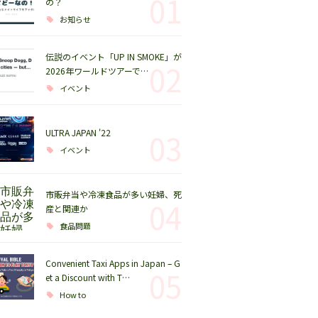
01
の？
お知らせ
伝説のイベント「UP IN SMOKE」が
02
2026年ワールドツアーで…
イベント
ULTRA JAPAN '22
03
イベント
市販弁当や冷凍食品が多い妊婦、死
04
産と関連か
食品問題
Convenient Taxi Apps in Japan – G
05
et a Discount with T…
How to