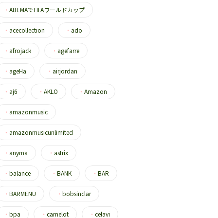
・
ABEMAでFIFAワールドカップ
・
acecollection
・
ado
・
afrojack
・
agefarre
・
ageHa
・
airjordan
・
aj6
・
AKLO
・
Amazon
・
amazonmusic
・
amazonmusicunlimited
・
anyma
・
astrix
・
balance
・
BANK
・
BAR
・
BARMENU
・
bobsinclar
・
bpa
・
camelot
・
celavi