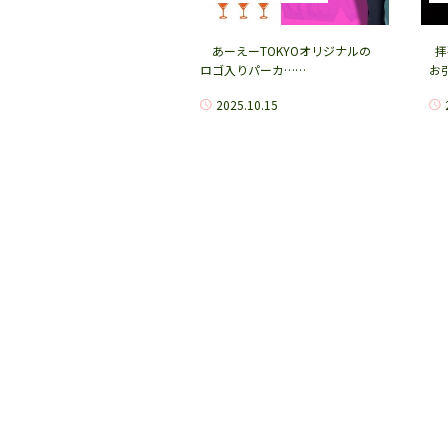
あーえーTOKYOオリジナルの
拝
ロゴ入りパーカ……
お
2025.10.15