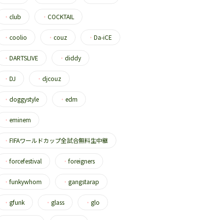
・
club
・
COCKTAIL
・
coolio
・
couz
・
Da-iCE
・
DARTSLIVE
・
diddy
・
DJ
・
djcouz
・
doggystyle
・
edm
・
eminem
・
FIFAワールドカップ全試合無料生中継
・
forcefestival
・
foreigners
・
funkywhom
・
gangstarap
・
gfunk
・
glass
・
glo