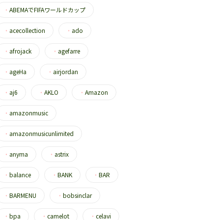
・
ABEMAでFIFAワールドカップ
・
acecollection
・
ado
・
afrojack
・
agefarre
・
ageHa
・
airjordan
・
aj6
・
AKLO
・
Amazon
・
amazonmusic
・
amazonmusicunlimited
・
anyma
・
astrix
・
balance
・
BANK
・
BAR
・
BARMENU
・
bobsinclar
・
bpa
・
camelot
・
celavi