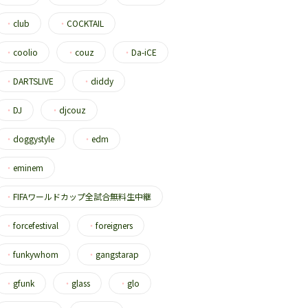
・
club
・
COCKTAIL
・
coolio
・
couz
・
Da-iCE
・
DARTSLIVE
・
diddy
・
DJ
・
djcouz
・
doggystyle
・
edm
・
eminem
・
FIFAワールドカップ全試合無料生中継
・
forcefestival
・
foreigners
・
funkywhom
・
gangstarap
・
gfunk
・
glass
・
glo