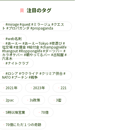
注目のタグ
・
#mirage #quest #ミラージュ #クエス
ト #プロパガンダ #propaganda
・
#web名刺
・
#あーえー #あーえーTokyo #夜遊び #
社交場 #支援金 #給付金 #champagnelife
#hangout #Roppongilife #ダーツバー #
カラオケバー #朝やってるバー #古知屋 #
六本木
・
#ナイトクラブ
・
#ロシア #ウクライナ #クリミア併合 #
NATO #プーチン #戦争
・
2021年
・
2023年
・
221
・
2pac
・
3s政策
・
3密
・
5時以降営業
・
70億
・
70億にただ１つの奇跡