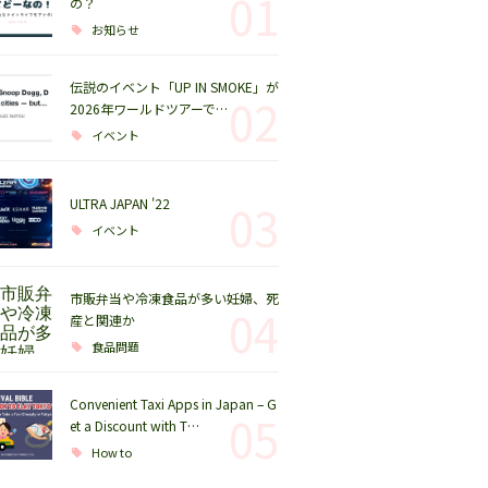
01
の？
お知らせ
伝説のイベント「UP IN SMOKE」が
02
2026年ワールドツアーで…
イベント
ULTRA JAPAN '22
03
イベント
市販弁当や冷凍食品が多い妊婦、死
04
産と関連か
食品問題
Convenient Taxi Apps in Japan – G
05
et a Discount with T…
How to