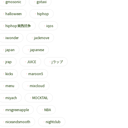
・
gmosonic
・
gotaxi
・
halloween
・
hiphop
・
hiphop東西抗争
・
iqos
・
iwonder
・
jackmove
・
japan
・
japanese
・
jrap
・
JUICE
・
jラップ
・
kicks
・
maroon5
・
menu
・
mixcloud
・
miyach
・
MOCKTAIL
・
mrsgreenapple
・
NBA
・
niceandsmooth
・
nightclub