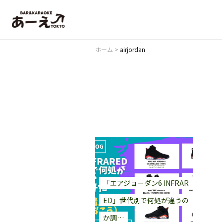
ホーム
>
airjordan
「エアジョーダン6 INFRAR
ED」世代別で何処が違うの
か調…