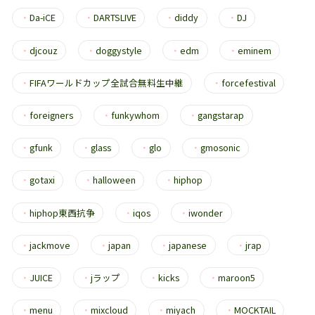
・
Da-iCE
・
DARTSLIVE
・
diddy
・
DJ
・
djcouz
・
doggystyle
・
edm
・
eminem
・
FIFAワールドカップ全試合無料生中継
・
forcefestival
・
foreigners
・
funkywhom
・
gangstarap
・
gfunk
・
glass
・
glo
・
gmosonic
・
gotaxi
・
halloween
・
hiphop
・
hiphop東西抗争
・
iqos
・
iwonder
・
jackmove
・
japan
・
japanese
・
jrap
・
JUICE
・
jラップ
・
kicks
・
maroon5
・
menu
・
mixcloud
・
miyach
・
MOCKTAIL