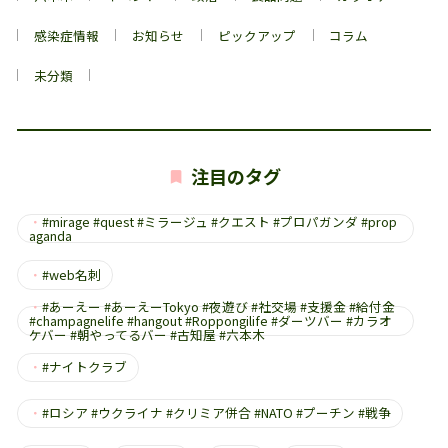
感染症情報
お知らせ
ピックアップ
コラム
未分類
注目のタグ
・
#mirage #quest #ミラージュ #クエスト #プロパガンダ #prop
aganda
・
#web名刺
・
#あーえー #あーえーTokyo #夜遊び #社交場 #支援金 #給付金
#champagnelife #hangout #Roppongilife #ダーツバー #カラオ
ケバー #朝やってるバー #古知屋 #六本木
・
#ナイトクラブ
・
#ロシア #ウクライナ #クリミア併合 #NATO #プーチン #戦争