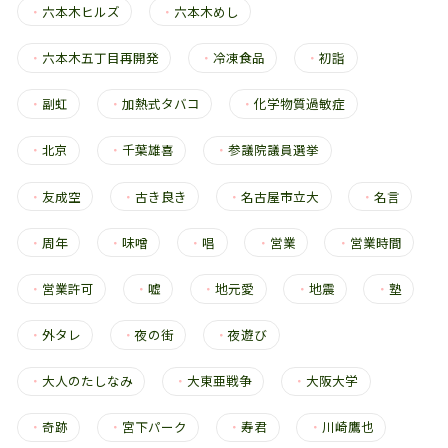
・
六本木ヒルズ
・
六本木めし
・
六本木五丁目再開発
・
冷凍食品
・
初詣
・
副虹
・
加熱式タバコ
・
化学物質過敏症
・
北京
・
千葉雄喜
・
参議院議員選挙
・
友成空
・
古き良き
・
名古屋市立大
・
名言
・
周年
・
味噌
・
唱
・
営業
・
営業時間
・
営業許可
・
嘘
・
地元愛
・
地震
・
塾
・
外タレ
・
夜の街
・
夜遊び
・
大人のたしなみ
・
大東亜戦争
・
大阪大学
・
奇跡
・
宮下パーク
・
寿君
・
川崎鷹也