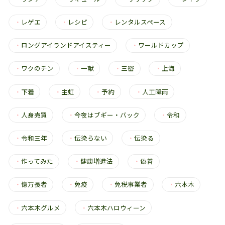
・
レゲエ
・
レシピ
・
レンタルスペース
・
ロングアイランドアイスティー
・
ワールドカップ
・
ワクのチン
・
一献
・
三密
・
上海
・
下着
・
主虹
・
予約
・
人工降雨
・
人身売買
・
今夜はブギー・バック
・
令和
・
令和三年
・
伝染らない
・
伝染る
・
作ってみた
・
健康増進法
・
偽善
・
億万長者
・
免疫
・
免税事業者
・
六本木
・
六本木グルメ
・
六本木ハロウィーン