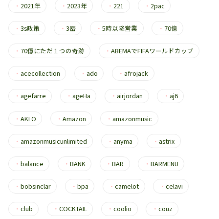
・
2021年
・
2023年
・
221
・
2pac
・
3s政策
・
3密
・
5時以降営業
・
70億
・
70億にただ１つの奇跡
・
ABEMAでFIFAワールドカップ
・
acecollection
・
ado
・
afrojack
・
agefarre
・
ageHa
・
airjordan
・
aj6
・
AKLO
・
Amazon
・
amazonmusic
・
amazonmusicunlimited
・
anyma
・
astrix
・
balance
・
BANK
・
BAR
・
BARMENU
・
bobsinclar
・
bpa
・
camelot
・
celavi
・
club
・
COCKTAIL
・
coolio
・
couz