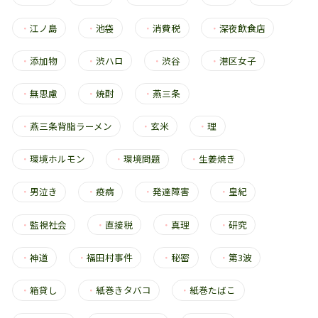
・
江ノ島
・
池袋
・
消費税
・
深夜飲食店
・
添加物
・
渋ハロ
・
渋谷
・
港区女子
・
無思慮
・
焼酎
・
燕三条
・
燕三条背脂ラーメン
・
玄米
・
理
・
環境ホルモン
・
環境問題
・
生姜焼き
・
男泣き
・
疫病
・
発達障害
・
皇紀
・
監視社会
・
直接税
・
真理
・
研究
・
神道
・
福田村事件
・
秘密
・
第3波
・
箱貸し
・
紙巻きタバコ
・
紙巻たばこ