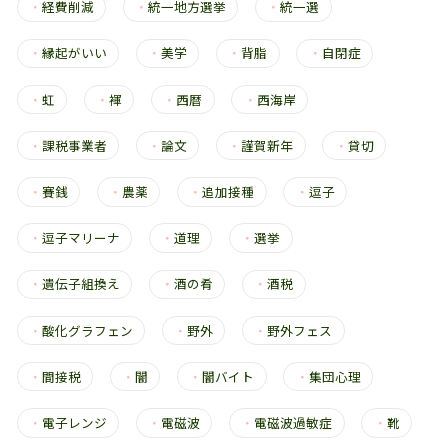
・
経費削減
・
統一地方選挙
・
統一選
・
縁起がいい
・
美学
・
背脂
・
自閉症
・
虹
・
褌
・
西暦
・
西海岸
・
課税事業者
・
論文
・
謹賀新年
・
貸切
・
賽銭
・
農薬
・
追加接種
・
逗子
・
逗子マリーナ
・
道理
・
選挙
・
遺伝子組換え
・
酒の肴
・
酒税
・
酸化グラフェン
・
野外
・
野外フェス
・
間接税
・
闇
・
闇バイト
・
集団心理
・
電子レンジ
・
電磁波
・
電磁波過敏症
・
靴