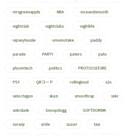
・
mrsgreenapple
・
NBA
・
niceandsmooth
・
nightclub
・
nightclubs
・
nightlife
・
nipseyhussle
・
omoinotake
・
paddy
・
parade
・
PARTY
・
paters
・
pato
・
ploomtech
・
politics
・
PROTOCULTURE
・
PSY
・
QRコード
・
rollingloud
・
s2o
・
seloctagon
・
skazi
・
smoothrap
・
snkr
・
snkrdunk
・
Snoopdogg
・
SOFTDORINK
・
soranji
・
sride
・
suzuri
・
taxi