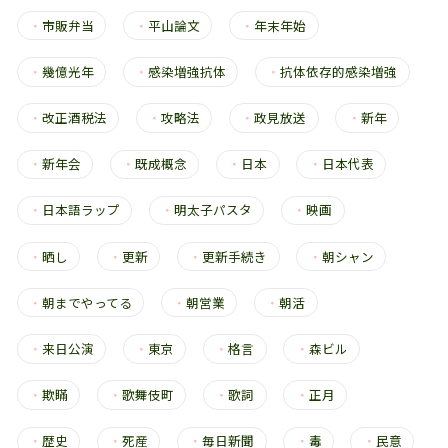
・
市販弁当
・
平山論文
・
年末年始
・
幾億光年
・
感染増強抗体
・
抗体依存的感染増強
・
改正酒税法
・
攻略法
・
政見放送
・
新年
・
新年会
・
既成概念
・
日本
・
日本代表
・
日本語ラップ
・
明太子パスタ
・
映画
・
晒し
・
更新
・
更新手続き
・
朝シャン
・
朝までやってる
・
朝営業
・
朝活
・
来日公演
・
東京
・
格言
・
森ビル
・
欺瞞
・
歌舞伎町
・
歌詞
・
正月
・
歴史
・
死産
・
毎日新聞
・
毒
・
民意