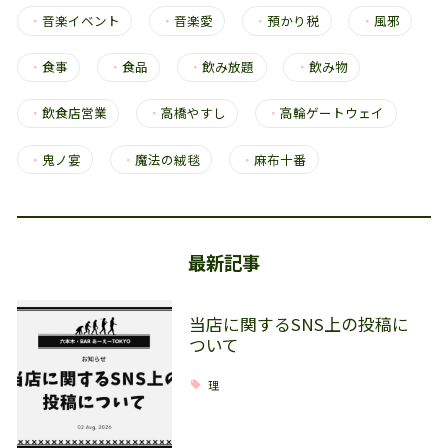
・
音楽イベント
・
音楽愛
・
預かり税
・
風邪
・
食事
・
食品
・
飲み放題
・
飲み物
・
飲食店営業
・
高橋やすし
・
高輪ゲートウェイ
・
鬼ノ宴
・
魔法の絨毯
・
麻布十番
最新記事
当店に関するSNS上の投稿に
ついて
理