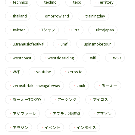
・
technics
・
techno
・
teco
・
Territory
・
thailand
・
Tomorrowland
・
trainingday
・
twitter
・
Tシャツ
・
ultra
・
ultrajapan
・
ultramusicfestival
・
umf
・
upinsmoketour
・
westcoast
・
westsideriding
・
wifi
・
WSR
・
W杯
・
youtube
・
zerosite
・
zerositetakanawagateway
・
zouk
・
あーえー
・
あーえーTOKYO
・
アーシング
・
アイコス
・
アゲファーレ
・
アブラナ科植物
・
アマゾン
・
アラジン
・
イベント
・
インボイス