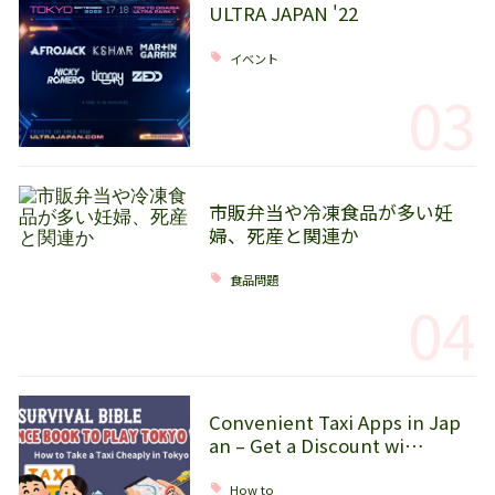
ULTRA JAPAN '22
イベント
03
市販弁当や冷凍食品が多い妊
婦、死産と関連か
食品問題
04
Convenient Taxi Apps in Jap
an – Get a Discount wi…
How to