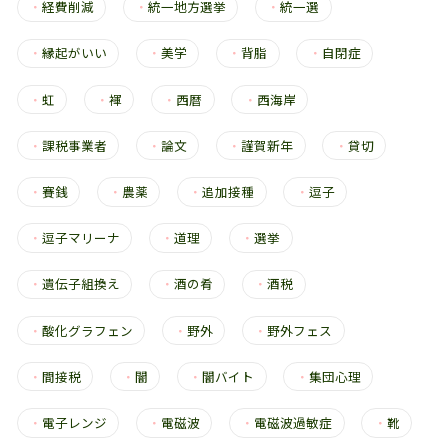
・
経費削減
・
統一地方選挙
・
統一選
・
縁起がいい
・
美学
・
背脂
・
自閉症
・
虹
・
褌
・
西暦
・
西海岸
・
課税事業者
・
論文
・
謹賀新年
・
貸切
・
賽銭
・
農薬
・
追加接種
・
逗子
・
逗子マリーナ
・
道理
・
選挙
・
遺伝子組換え
・
酒の肴
・
酒税
・
酸化グラフェン
・
野外
・
野外フェス
・
間接税
・
闇
・
闇バイト
・
集団心理
・
電子レンジ
・
電磁波
・
電磁波過敏症
・
靴