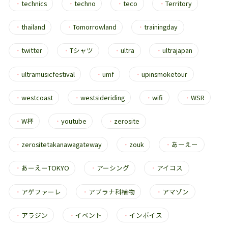
・
technics
・
techno
・
teco
・
Territory
・
thailand
・
Tomorrowland
・
trainingday
・
twitter
・
Tシャツ
・
ultra
・
ultrajapan
・
ultramusicfestival
・
umf
・
upinsmoketour
・
westcoast
・
westsideriding
・
wifi
・
WSR
・
W杯
・
youtube
・
zerosite
・
zerositetakanawagateway
・
zouk
・
あーえー
・
あーえーTOKYO
・
アーシング
・
アイコス
・
アゲファーレ
・
アブラナ科植物
・
アマゾン
・
アラジン
・
イベント
・
インボイス