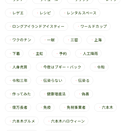
・
レゲエ
・
レシピ
・
レンタルスペース
・
ロングアイランドアイスティー
・
ワールドカップ
・
ワクのチン
・
一献
・
三密
・
上海
・
下着
・
主虹
・
予約
・
人工降雨
・
人身売買
・
今夜はブギー・バック
・
令和
・
令和三年
・
伝染らない
・
伝染る
・
作ってみた
・
健康増進法
・
偽善
・
億万長者
・
免疫
・
免税事業者
・
六本木
・
六本木グルメ
・
六本木ハロウィーン