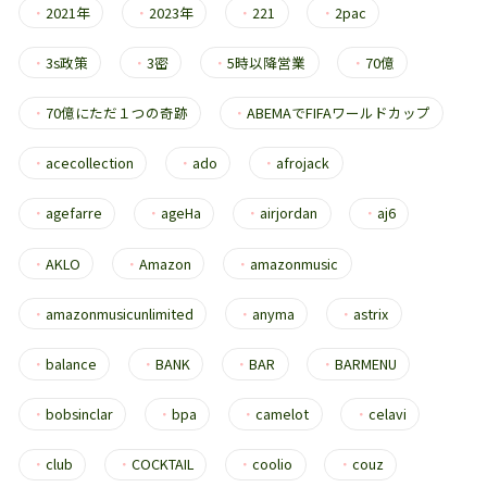
・
2021年
・
2023年
・
221
・
2pac
・
3s政策
・
3密
・
5時以降営業
・
70億
・
70億にただ１つの奇跡
・
ABEMAでFIFAワールドカップ
・
acecollection
・
ado
・
afrojack
・
agefarre
・
ageHa
・
airjordan
・
aj6
・
AKLO
・
Amazon
・
amazonmusic
・
amazonmusicunlimited
・
anyma
・
astrix
・
balance
・
BANK
・
BAR
・
BARMENU
・
bobsinclar
・
bpa
・
camelot
・
celavi
・
club
・
COCKTAIL
・
coolio
・
couz