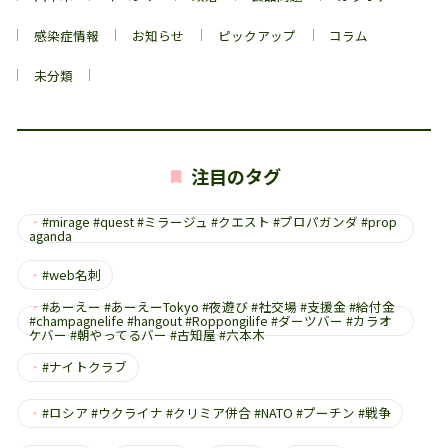
感染症情報
お知らせ
ピックアップ
コラム
未分類
注目のタグ
・
#mirage #quest #ミラージュ #クエスト #プロパガンダ #prop
aganda
・
#web名刺
・
#あーえー #あーえーTokyo #夜遊び #社交場 #支援金 #給付金
#champagnelife #hangout #Roppongilife #ダーツバー #カラオ
ケバー #朝やってるバー #古知屋 #六本木
・
#ナイトクラブ
・
#ロシア #ウクライナ #クリミア併合 #NATO #プーチン #戦争