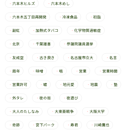
・
六本木ヒルズ
・
六本木めし
・
六本木五丁目再開発
・
冷凍食品
・
初詣
・
副虹
・
加熱式タバコ
・
化学物質過敏症
・
北京
・
千葉雄喜
・
参議院議員選挙
・
友成空
・
古き良き
・
名古屋市立大
・
名言
・
周年
・
味噌
・
唱
・
営業
・
営業時間
・
営業許可
・
嘘
・
地元愛
・
地震
・
塾
・
外タレ
・
夜の街
・
夜遊び
・
大人のたしなみ
・
大東亜戦争
・
大阪大学
・
奇跡
・
宮下パーク
・
寿君
・
川崎鷹也