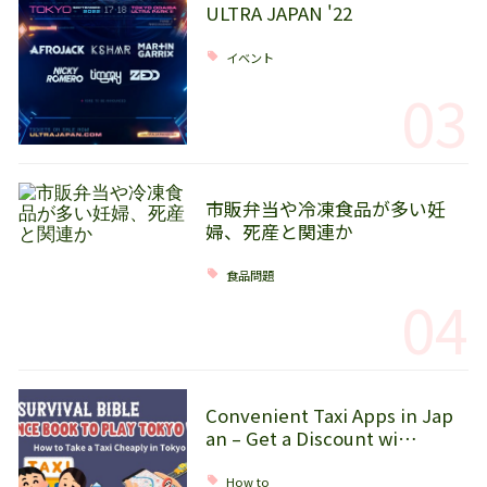
ULTRA JAPAN '22
イベント
03
市販弁当や冷凍食品が多い妊
婦、死産と関連か
食品問題
04
Convenient Taxi Apps in Jap
an – Get a Discount wi…
How to