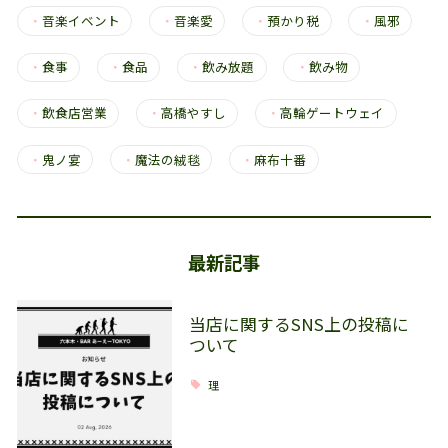
・
音楽イベント
・
音楽愛
・
預かり税
・
風邪
・
食事
・
食品
・
飲み放題
・
飲み物
・
飲食店営業
・
高橋やすし
・
高輪ゲートウェイ
・
鬼ノ宴
・
魔法の絨毯
・
麻布十番
最新記事
当店に関するSNS上の投稿に
ついて
理