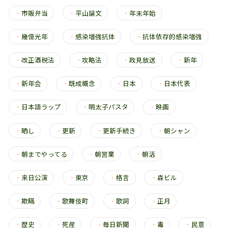
・
市販弁当
・
平山論文
・
年末年始
・
幾億光年
・
感染増強抗体
・
抗体依存的感染増強
・
改正酒税法
・
攻略法
・
政見放送
・
新年
・
新年会
・
既成概念
・
日本
・
日本代表
・
日本語ラップ
・
明太子パスタ
・
映画
・
晒し
・
更新
・
更新手続き
・
朝シャン
・
朝までやってる
・
朝営業
・
朝活
・
来日公演
・
東京
・
格言
・
森ビル
・
欺瞞
・
歌舞伎町
・
歌詞
・
正月
・
歴史
・
死産
・
毎日新聞
・
毒
・
民意