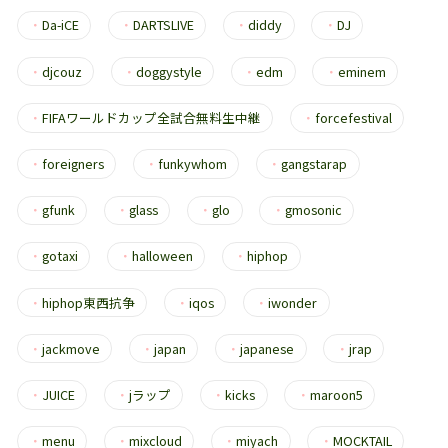
・
Da-iCE
・
DARTSLIVE
・
diddy
・
DJ
・
djcouz
・
doggystyle
・
edm
・
eminem
・
FIFAワールドカップ全試合無料生中継
・
forcefestival
・
foreigners
・
funkywhom
・
gangstarap
・
gfunk
・
glass
・
glo
・
gmosonic
・
gotaxi
・
halloween
・
hiphop
・
hiphop東西抗争
・
iqos
・
iwonder
・
jackmove
・
japan
・
japanese
・
jrap
・
JUICE
・
jラップ
・
kicks
・
maroon5
・
menu
・
mixcloud
・
miyach
・
MOCKTAIL