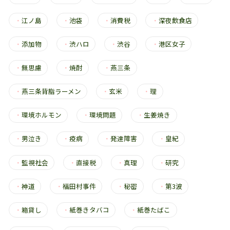
・
江ノ島
・
池袋
・
消費税
・
深夜飲食店
・
添加物
・
渋ハロ
・
渋谷
・
港区女子
・
無思慮
・
焼酎
・
燕三条
・
燕三条背脂ラーメン
・
玄米
・
理
・
環境ホルモン
・
環境問題
・
生姜焼き
・
男泣き
・
疫病
・
発達障害
・
皇紀
・
監視社会
・
直接税
・
真理
・
研究
・
神道
・
福田村事件
・
秘密
・
第3波
・
箱貸し
・
紙巻きタバコ
・
紙巻たばこ