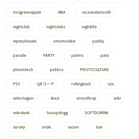
・
mrsgreenapple
・
NBA
・
niceandsmooth
・
nightclub
・
nightclubs
・
nightlife
・
nipseyhussle
・
omoinotake
・
paddy
・
parade
・
PARTY
・
paters
・
pato
・
ploomtech
・
politics
・
PROTOCULTURE
・
PSY
・
QRコード
・
rollingloud
・
s2o
・
seloctagon
・
skazi
・
smoothrap
・
snkr
・
snkrdunk
・
Snoopdogg
・
SOFTDORINK
・
soranji
・
sride
・
suzuri
・
taxi