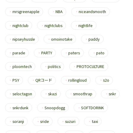
・
mrsgreenapple
・
NBA
・
niceandsmooth
・
nightclub
・
nightclubs
・
nightlife
・
nipseyhussle
・
omoinotake
・
paddy
・
parade
・
PARTY
・
paters
・
pato
・
ploomtech
・
politics
・
PROTOCULTURE
・
PSY
・
QRコード
・
rollingloud
・
s2o
・
seloctagon
・
skazi
・
smoothrap
・
snkr
・
snkrdunk
・
Snoopdogg
・
SOFTDORINK
・
soranji
・
sride
・
suzuri
・
taxi