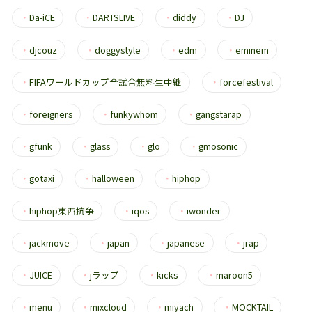
・
Da-iCE
・
DARTSLIVE
・
diddy
・
DJ
・
djcouz
・
doggystyle
・
edm
・
eminem
・
FIFAワールドカップ全試合無料生中継
・
forcefestival
・
foreigners
・
funkywhom
・
gangstarap
・
gfunk
・
glass
・
glo
・
gmosonic
・
gotaxi
・
halloween
・
hiphop
・
hiphop東西抗争
・
iqos
・
iwonder
・
jackmove
・
japan
・
japanese
・
jrap
・
JUICE
・
jラップ
・
kicks
・
maroon5
・
menu
・
mixcloud
・
miyach
・
MOCKTAIL