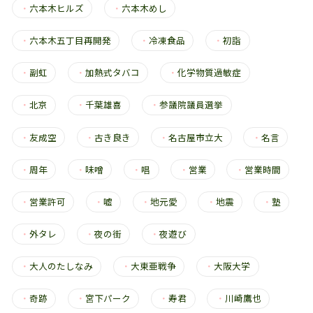
・
六本木ヒルズ
・
六本木めし
・
六本木五丁目再開発
・
冷凍食品
・
初詣
・
副虹
・
加熱式タバコ
・
化学物質過敏症
・
北京
・
千葉雄喜
・
参議院議員選挙
・
友成空
・
古き良き
・
名古屋市立大
・
名言
・
周年
・
味噌
・
唱
・
営業
・
営業時間
・
営業許可
・
嘘
・
地元愛
・
地震
・
塾
・
外タレ
・
夜の街
・
夜遊び
・
大人のたしなみ
・
大東亜戦争
・
大阪大学
・
奇跡
・
宮下パーク
・
寿君
・
川崎鷹也