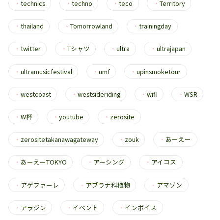
・
technics
・
techno
・
teco
・
Territory
・
thailand
・
Tomorrowland
・
trainingday
・
twitter
・
Tシャツ
・
ultra
・
ultrajapan
・
ultramusicfestival
・
umf
・
upinsmoketour
・
westcoast
・
westsideriding
・
wifi
・
WSR
・
W杯
・
youtube
・
zerosite
・
zerositetakanawagateway
・
zouk
・
あーえー
・
あーえーTOKYO
・
アーシング
・
アイコス
・
アゲファーレ
・
アブラナ科植物
・
アマゾン
・
アラジン
・
イベント
・
インボイス