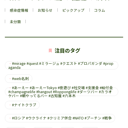
感染症情報
お知らせ
ピックアップ
コラム
未分類
注目のタグ
・
#mirage #quest #ミラージュ #クエスト #プロパガンダ #prop
aganda
・
#web名刺
・
#あーえー #あーえーTokyo #夜遊び #社交場 #支援金 #給付金
#champagnelife #hangout #Roppongilife #ダーツバー #カラオ
ケバー #朝やってるバー #古知屋 #六本木
・
#ナイトクラブ
・
#ロシア #ウクライナ #クリミア併合 #NATO #プーチン #戦争