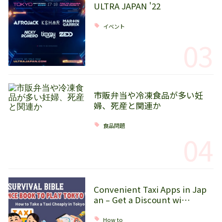
ULTRA JAPAN '22
イベント
03
市販弁当や冷凍食品が多い妊
婦、死産と関連か
食品問題
04
Convenient Taxi Apps in Jap
an – Get a Discount wi…
How to