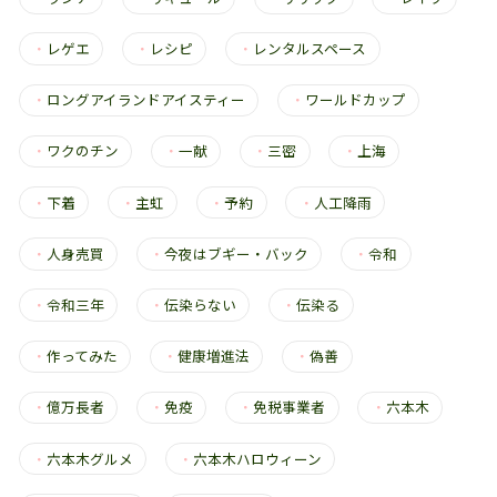
・
レゲエ
・
レシピ
・
レンタルスペース
・
ロングアイランドアイスティー
・
ワールドカップ
・
ワクのチン
・
一献
・
三密
・
上海
・
下着
・
主虹
・
予約
・
人工降雨
・
人身売買
・
今夜はブギー・バック
・
令和
・
令和三年
・
伝染らない
・
伝染る
・
作ってみた
・
健康増進法
・
偽善
・
億万長者
・
免疫
・
免税事業者
・
六本木
・
六本木グルメ
・
六本木ハロウィーン