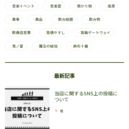
・
音楽イベント
・
音楽愛
・
預かり税
・
風邪
・
食事
・
食品
・
飲み放題
・
飲み物
・
飲食店営業
・
高橋やすし
・
高輪ゲートウェイ
・
鬼ノ宴
・
魔法の絨毯
・
麻布十番
最新記事
当店に関するSNS上の投稿に
ついて
理