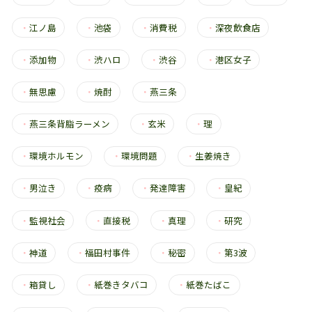
・
江ノ島
・
池袋
・
消費税
・
深夜飲食店
・
添加物
・
渋ハロ
・
渋谷
・
港区女子
・
無思慮
・
焼酎
・
燕三条
・
燕三条背脂ラーメン
・
玄米
・
理
・
環境ホルモン
・
環境問題
・
生姜焼き
・
男泣き
・
疫病
・
発達障害
・
皇紀
・
監視社会
・
直接税
・
真理
・
研究
・
神道
・
福田村事件
・
秘密
・
第3波
・
箱貸し
・
紙巻きタバコ
・
紙巻たばこ