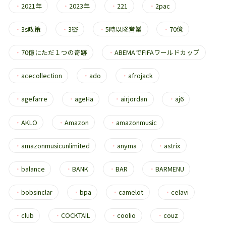
・
2021年
・
2023年
・
221
・
2pac
・
3s政策
・
3密
・
5時以降営業
・
70億
・
70億にただ１つの奇跡
・
ABEMAでFIFAワールドカップ
・
acecollection
・
ado
・
afrojack
・
agefarre
・
ageHa
・
airjordan
・
aj6
・
AKLO
・
Amazon
・
amazonmusic
・
amazonmusicunlimited
・
anyma
・
astrix
・
balance
・
BANK
・
BAR
・
BARMENU
・
bobsinclar
・
bpa
・
camelot
・
celavi
・
club
・
COCKTAIL
・
coolio
・
couz