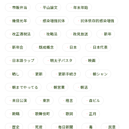
・
市販弁当
・
平山論文
・
年末年始
・
幾億光年
・
感染増強抗体
・
抗体依存的感染増強
・
改正酒税法
・
攻略法
・
政見放送
・
新年
・
新年会
・
既成概念
・
日本
・
日本代表
・
日本語ラップ
・
明太子パスタ
・
映画
・
晒し
・
更新
・
更新手続き
・
朝シャン
・
朝までやってる
・
朝営業
・
朝活
・
来日公演
・
東京
・
格言
・
森ビル
・
欺瞞
・
歌舞伎町
・
歌詞
・
正月
・
歴史
・
死産
・
毎日新聞
・
毒
・
民意