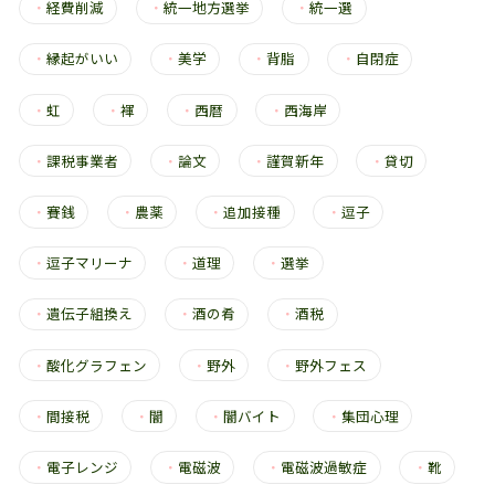
・
経費削減
・
統一地方選挙
・
統一選
・
縁起がいい
・
美学
・
背脂
・
自閉症
・
虹
・
褌
・
西暦
・
西海岸
・
課税事業者
・
論文
・
謹賀新年
・
貸切
・
賽銭
・
農薬
・
追加接種
・
逗子
・
逗子マリーナ
・
道理
・
選挙
・
遺伝子組換え
・
酒の肴
・
酒税
・
酸化グラフェン
・
野外
・
野外フェス
・
間接税
・
闇
・
闇バイト
・
集団心理
・
電子レンジ
・
電磁波
・
電磁波過敏症
・
靴