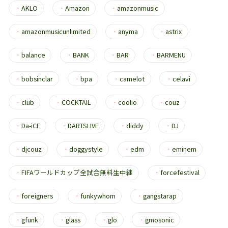
・
AKLO
・
Amazon
・
amazonmusic
・
amazonmusicunlimited
・
anyma
・
astrix
・
balance
・
BANK
・
BAR
・
BARMENU
・
bobsinclar
・
bpa
・
camelot
・
celavi
・
club
・
COCKTAIL
・
coolio
・
couz
・
Da-iCE
・
DARTSLIVE
・
diddy
・
DJ
・
djcouz
・
doggystyle
・
edm
・
eminem
・
FIFAワールドカップ全試合無料生中継
・
forcefestival
・
foreigners
・
funkywhom
・
gangstarap
・
gfunk
・
glass
・
glo
・
gmosonic