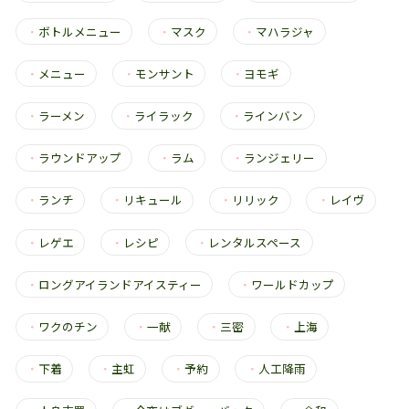
・
ボトルメニュー
・
マスク
・
マハラジャ
・
メニュー
・
モンサント
・
ヨモギ
・
ラーメン
・
ライラック
・
ラインバン
・
ラウンドアップ
・
ラム
・
ランジェリー
・
ランチ
・
リキュール
・
リリック
・
レイヴ
・
レゲエ
・
レシピ
・
レンタルスペース
・
ロングアイランドアイスティー
・
ワールドカップ
・
ワクのチン
・
一献
・
三密
・
上海
・
下着
・
主虹
・
予約
・
人工降雨