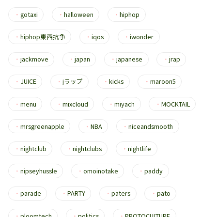
・
gotaxi
・
halloween
・
hiphop
・
hiphop東西抗争
・
iqos
・
iwonder
・
jackmove
・
japan
・
japanese
・
jrap
・
JUICE
・
jラップ
・
kicks
・
maroon5
・
menu
・
mixcloud
・
miyach
・
MOCKTAIL
・
mrsgreenapple
・
NBA
・
niceandsmooth
・
nightclub
・
nightclubs
・
nightlife
・
nipseyhussle
・
omoinotake
・
paddy
・
parade
・
PARTY
・
paters
・
pato
・
ploomtech
・
politics
・
PROTOCULTURE