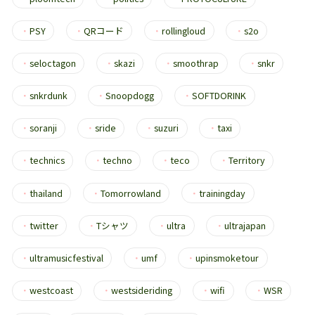
・
PSY
・
QRコード
・
rollingloud
・
s2o
・
seloctagon
・
skazi
・
smoothrap
・
snkr
・
snkrdunk
・
Snoopdogg
・
SOFTDORINK
・
soranji
・
sride
・
suzuri
・
taxi
・
technics
・
techno
・
teco
・
Territory
・
thailand
・
Tomorrowland
・
trainingday
・
twitter
・
Tシャツ
・
ultra
・
ultrajapan
・
ultramusicfestival
・
umf
・
upinsmoketour
・
westcoast
・
westsideriding
・
wifi
・
WSR