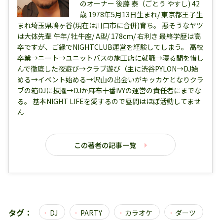
のオーナー 後藤 泰（ごとう やすし) 42
歳 1978年5月13日生まれ/ 東京都王子生
まれ埼玉県鳩ヶ谷(現在は川口市に合併)育ち。 悪そうなヤツ
は大体先輩 午年/ 牡牛座/ A型/ 178cm/ 右利き 最終学歴は高
卒ですが、ご縁でNIGHTCLUB運営を経験してしまう。 高校
卒業→ニート→ユニットバスの施工店に就職→寝る間を惜し
んで徹底した夜遊び→クラブ遊び（主に渋谷PYLON→DJ始
める→イベント始める→沢山の出会いがキッカケとなりクラ
ブの箱DJに抜擢→DJか麻布十番IVYの運営の責任者にまでな
る。 基本NIGHT LIFEを愛するので昼間はほぼ活動してませ
ん
この著者の記事一覧
タグ：
DJ
PARTY
カラオケ
ダーツ