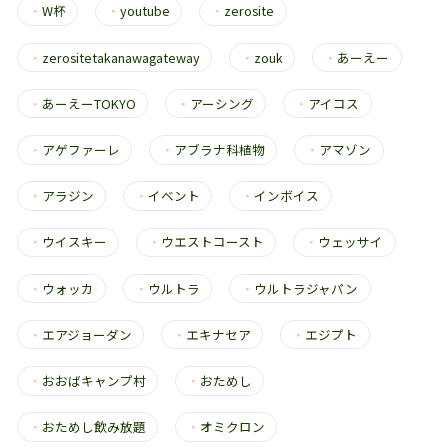
・
W杯
・
youtube
・
zerosite
・
zerositetakanawagateway
・
zouk
・
あーえー
・
あーえーTOKYO
・
アーシング
・
アイコス
・
アゲファーレ
・
アブラナ科植物
・
アマゾン
・
アラジン
・
イベント
・
インボイス
・
ウイスキー
・
ウエストコースト
・
ウェッサイ
・
ウォッカ
・
ウルトラ
・
ウルトラジャパン
・
エアジョーダン
・
エキナセア
・
エジプト
・
おおばキャンプ村
・
おためし
・
おためし飲み放題
・
オミクロン