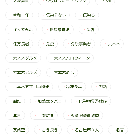
・
人身売買
・
今夜はブギー・バック
・
令和
・
令和三年
・
伝染らない
・
伝染る
・
作ってみた
・
健康増進法
・
偽善
・
億万長者
・
免疫
・
免税事業者
・
六本木
・
六本木グルメ
・
六本木ハロウィーン
・
六本木ヒルズ
・
六本木めし
・
六本木五丁目再開発
・
冷凍食品
・
初詣
・
副虹
・
加熱式タバコ
・
化学物質過敏症
・
北京
・
千葉雄喜
・
参議院議員選挙
・
友成空
・
古き良き
・
名古屋市立大
・
名言