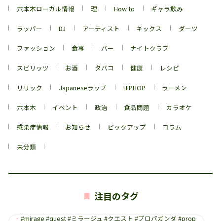
六本木ローカル情報
理
How to
ギャラ飲み
ラッパー
DJ
アーティスト
キックス
ダーツ
ファッション
食事
バー
ナイトクラブ
スピリッツ
お酒
タバコ
健康
レシピ
リリック
Japaneseラップ
HIPHOP
ラーメン
六本木
イベント
政治
食品問題
カラオケ
感染症情報
お知らせ
ピックアップ
コラム
未分類
注目のタグ
・
#mirage #quest #ミラージュ #クエスト #プロパガンダ #prop