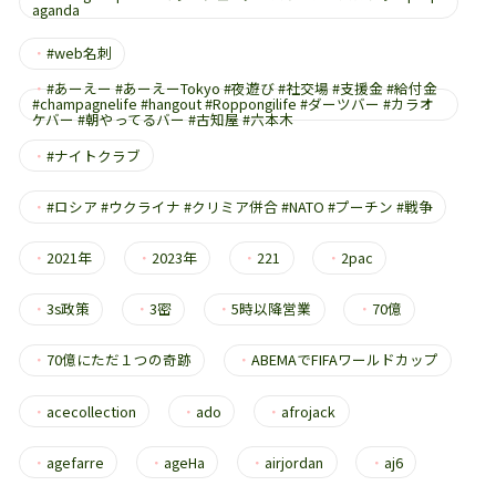
aganda
・
#web名刺
・
#あーえー #あーえーTokyo #夜遊び #社交場 #支援金 #給付金
#champagnelife #hangout #Roppongilife #ダーツバー #カラオ
ケバー #朝やってるバー #古知屋 #六本木
・
#ナイトクラブ
・
#ロシア #ウクライナ #クリミア併合 #NATO #プーチン #戦争
・
2021年
・
2023年
・
221
・
2pac
・
3s政策
・
3密
・
5時以降営業
・
70億
・
70億にただ１つの奇跡
・
ABEMAでFIFAワールドカップ
・
acecollection
・
ado
・
afrojack
・
agefarre
・
ageHa
・
airjordan
・
aj6