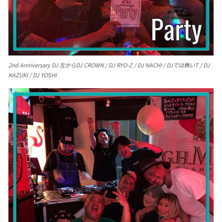
2nd Anniversary DJ 左からDJ CROWN / DJ RYO-Z / DJ NACHI / DJでは無いT / DJ
KAZUKI / DJ YOSHI