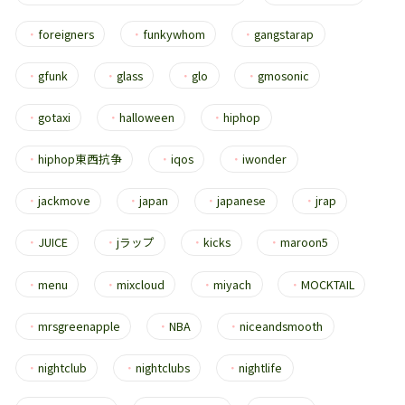
・
foreigners
・
funkywhom
・
gangstarap
・
gfunk
・
glass
・
glo
・
gmosonic
・
gotaxi
・
halloween
・
hiphop
・
hiphop東西抗争
・
iqos
・
iwonder
・
jackmove
・
japan
・
japanese
・
jrap
・
JUICE
・
jラップ
・
kicks
・
maroon5
・
menu
・
mixcloud
・
miyach
・
MOCKTAIL
・
mrsgreenapple
・
NBA
・
niceandsmooth
・
nightclub
・
nightclubs
・
nightlife