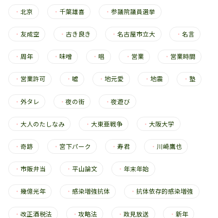
・
北京
・
千葉雄喜
・
参議院議員選挙
・
友成空
・
古き良き
・
名古屋市立大
・
名言
・
周年
・
味噌
・
唱
・
営業
・
営業時間
・
営業許可
・
嘘
・
地元愛
・
地震
・
塾
・
外タレ
・
夜の街
・
夜遊び
・
大人のたしなみ
・
大東亜戦争
・
大阪大学
・
奇跡
・
宮下パーク
・
寿君
・
川崎鷹也
・
市販弁当
・
平山論文
・
年末年始
・
幾億光年
・
感染増強抗体
・
抗体依存的感染増強
・
改正酒税法
・
攻略法
・
政見放送
・
新年