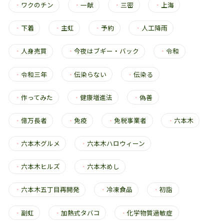
・
ワクのチン
・
一献
・
三密
・
上海
・
下着
・
主虹
・
予約
・
人工降雨
・
人身売買
・
今夜はブギー・バック
・
令和
・
令和三年
・
伝染らない
・
伝染る
・
作ってみた
・
健康増進法
・
偽善
・
億万長者
・
免疫
・
免税事業者
・
六本木
・
六本木グルメ
・
六本木ハロウィーン
・
六本木ヒルズ
・
六本木めし
・
六本木五丁目再開発
・
冷凍食品
・
初詣
・
副虹
・
加熱式タバコ
・
化学物質過敏症