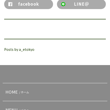
facebook
LINE＠
Posts by a_etokyo
HOME
/ ホーム
MENU
/ メニュー