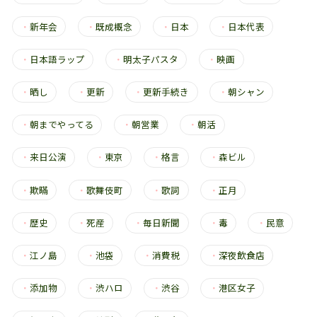
・
新年会
・
既成概念
・
日本
・
日本代表
・
日本語ラップ
・
明太子パスタ
・
映画
・
晒し
・
更新
・
更新手続き
・
朝シャン
・
朝までやってる
・
朝営業
・
朝活
・
来日公演
・
東京
・
格言
・
森ビル
・
欺瞞
・
歌舞伎町
・
歌詞
・
正月
・
歴史
・
死産
・
毎日新聞
・
毒
・
民意
・
江ノ島
・
池袋
・
消費税
・
深夜飲食店
・
添加物
・
渋ハロ
・
渋谷
・
港区女子