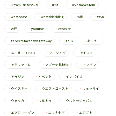
・
ultramusicfestival
・
umf
・
upinsmoketour
・
westcoast
・
westsideriding
・
wifi
・
WSR
・
W杯
・
youtube
・
zerosite
・
zerositetakanawagateway
・
zouk
・
あーえー
・
あーえーTOKYO
・
アーシング
・
アイコス
・
アゲファーレ
・
アブラナ科植物
・
アマゾン
・
アラジン
・
イベント
・
インボイス
・
ウイスキー
・
ウエストコースト
・
ウェッサイ
・
ウォッカ
・
ウルトラ
・
ウルトラジャパン
・
エアジョーダン
・
エキナセア
・
エジプト