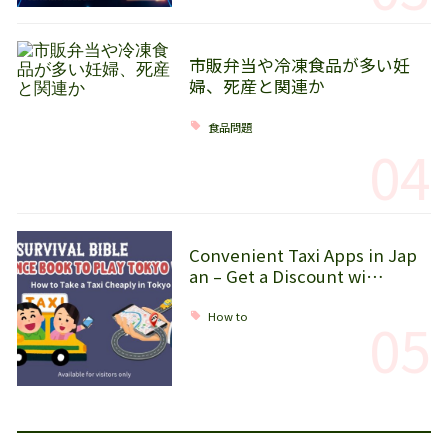
市販弁当や冷凍食品が多い妊
婦、死産と関連か
食品問題
04
Convenient Taxi Apps in Jap
an – Get a Discount wi…
05
How to