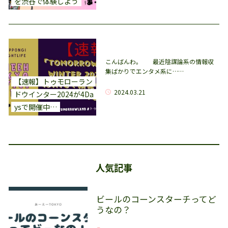
を渋谷で体験しよう
こんばんわ。 最近陰謀論系の情報収
集ばかりでエンタメ系に……
【速報】トゥモローラン
2024.03.21
ドウインター2024が4Da
ysで開催中…
人気記事
ビールのコーンスターチってど
うなの？