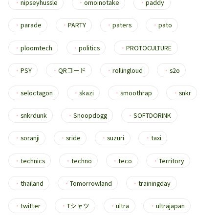
・
nipseyhussle
・
omoinotake
・
paddy
・
parade
・
PARTY
・
paters
・
pato
・
ploomtech
・
politics
・
PROTOCULTURE
・
PSY
・
QRコード
・
rollingloud
・
s2o
・
seloctagon
・
skazi
・
smoothrap
・
snkr
・
snkrdunk
・
Snoopdogg
・
SOFTDORINK
・
soranji
・
sride
・
suzuri
・
taxi
・
technics
・
techno
・
teco
・
Territory
・
thailand
・
Tomorrowland
・
trainingday
・
twitter
・
Tシャツ
・
ultra
・
ultrajapan