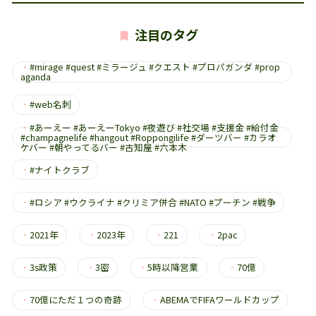
注目のタグ
・
#mirage #quest #ミラージュ #クエスト #プロパガンダ #prop
aganda
・
#web名刺
・
#あーえー #あーえーTokyo #夜遊び #社交場 #支援金 #給付金
#champagnelife #hangout #Roppongilife #ダーツバー #カラオ
ケバー #朝やってるバー #古知屋 #六本木
・
#ナイトクラブ
・
#ロシア #ウクライナ #クリミア併合 #NATO #プーチン #戦争
・
2021年
・
2023年
・
221
・
2pac
・
3s政策
・
3密
・
5時以降営業
・
70億
・
70億にただ１つの奇跡
・
ABEMAでFIFAワールドカップ