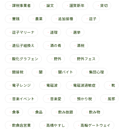
・
課税事業者
・
論文
・
謹賀新年
・
貸切
・
賽銭
・
農薬
・
追加接種
・
逗子
・
逗子マリーナ
・
道理
・
選挙
・
遺伝子組換え
・
酒の肴
・
酒税
・
酸化グラフェン
・
野外
・
野外フェス
・
間接税
・
闇
・
闇バイト
・
集団心理
・
電子レンジ
・
電磁波
・
電磁波過敏症
・
靴
・
音楽イベント
・
音楽愛
・
預かり税
・
風邪
・
食事
・
食品
・
飲み放題
・
飲み物
・
飲食店営業
・
高橋やすし
・
高輪ゲートウェイ