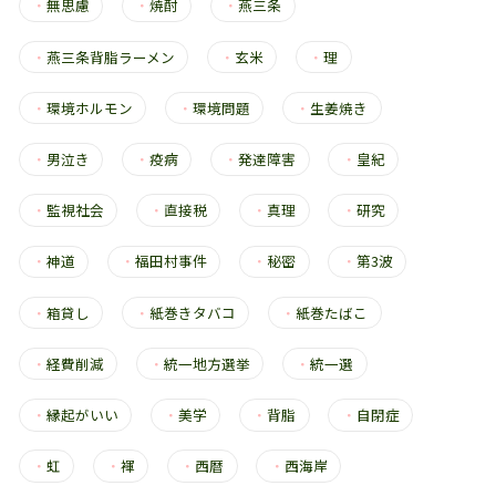
・
無思慮
・
焼酎
・
燕三条
・
燕三条背脂ラーメン
・
玄米
・
理
・
環境ホルモン
・
環境問題
・
生姜焼き
・
男泣き
・
疫病
・
発達障害
・
皇紀
・
監視社会
・
直接税
・
真理
・
研究
・
神道
・
福田村事件
・
秘密
・
第3波
・
箱貸し
・
紙巻きタバコ
・
紙巻たばこ
・
経費削減
・
統一地方選挙
・
統一選
・
縁起がいい
・
美学
・
背脂
・
自閉症
・
虹
・
褌
・
西暦
・
西海岸