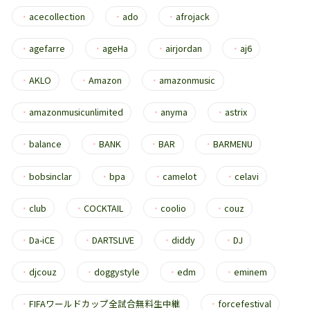
・
acecollection
・
ado
・
afrojack
・
agefarre
・
ageHa
・
airjordan
・
aj6
・
AKLO
・
Amazon
・
amazonmusic
・
amazonmusicunlimited
・
anyma
・
astrix
・
balance
・
BANK
・
BAR
・
BARMENU
・
bobsinclar
・
bpa
・
camelot
・
celavi
・
club
・
COCKTAIL
・
coolio
・
couz
・
Da-iCE
・
DARTSLIVE
・
diddy
・
DJ
・
djcouz
・
doggystyle
・
edm
・
eminem
・
FIFAワールドカップ全試合無料生中継
・
forcefestival