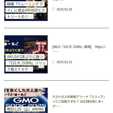
映画『トレーニング デ
2025.02.26
イ』に見るHIPHOPとス
トリートのリ…
[AKLO「221 ft. ZORN」歌詞] https://
……
AKLOが2年ぶりに放つ
2025.02.22
「221 ft. ZORN」リリッ
ク覚えてカラ…
ラスベガスの球体アリーナ「スフィア」
ってご存知ですか？ 2023年9月にオー
プ……
明日1/25（土）ANYMA