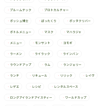
・
プルームテック
・
プロトカルチャー
・
ボッシュ博士
・
ぼったくり
・
ボッタクリバー
・
ボトルメニュー
・
マスク
・
マハラジャ
・
メニュー
・
モンサント
・
ヨモギ
・
ラーメン
・
ライラック
・
ラインバン
・
ラウンドアップ
・
ラム
・
ランジェリー
・
ランチ
・
リキュール
・
リリック
・
レイヴ
・
レゲエ
・
レシピ
・
レンタルスペース
・
ロングアイランドアイスティー
・
ワールドカップ