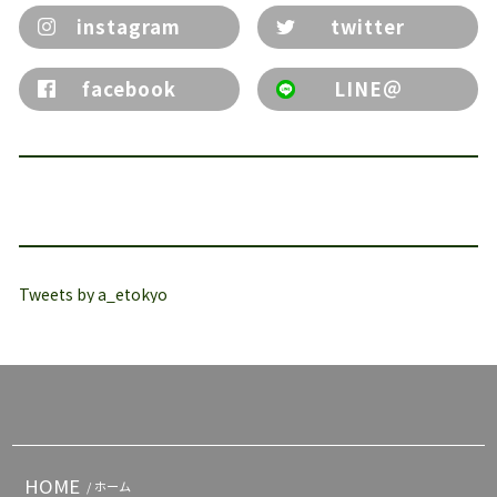
instagram
twitter
facebook
LINE＠
Tweets by a_etokyo
HOME
/ ホーム