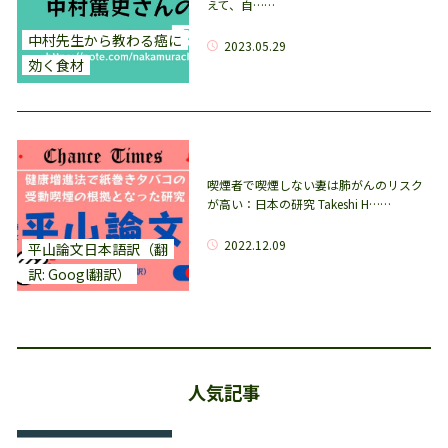
えて、自……
中村先生から教わる癌に
2023.05.29
効く食材
喫煙者で喫煙しない妻は肺がんのリスク
が高い：日本の研究 Takeshi H……
2022.12.09
平山論文日本語訳（翻
訳: Googl翻訳）
人気記事