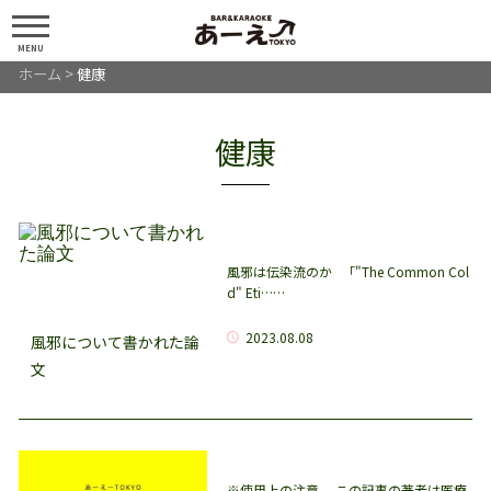
MENU
ホーム
>
健康
健康
風邪は伝染流のか 「"The Common Col
d" Eti……
2023.08.08
風邪について書かれた論
文
※使用上の注意。 この記事の著者は医療