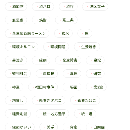
・
添加物
・
渋ハロ
・
渋谷
・
港区女子
・
無思慮
・
焼酎
・
燕三条
・
燕三条背脂ラーメン
・
玄米
・
理
・
環境ホルモン
・
環境問題
・
生姜焼き
・
男泣き
・
疫病
・
発達障害
・
皇紀
・
監視社会
・
直接税
・
真理
・
研究
・
神道
・
福田村事件
・
秘密
・
第3波
・
箱貸し
・
紙巻きタバコ
・
紙巻たばこ
・
経費削減
・
統一地方選挙
・
統一選
・
縁起がいい
・
美学
・
背脂
・
自閉症