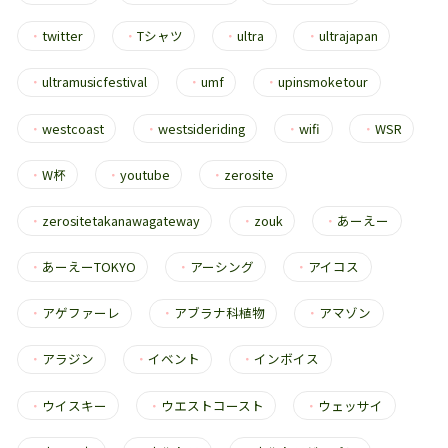
・
twitter
・
Tシャツ
・
ultra
・
ultrajapan
・
ultramusicfestival
・
umf
・
upinsmoketour
・
westcoast
・
westsideriding
・
wifi
・
WSR
・
W杯
・
youtube
・
zerosite
・
zerositetakanawagateway
・
zouk
・
あーえー
・
あーえーTOKYO
・
アーシング
・
アイコス
・
アゲファーレ
・
アブラナ科植物
・
アマゾン
・
アラジン
・
イベント
・
インボイス
・
ウイスキー
・
ウエストコースト
・
ウェッサイ