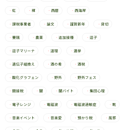
・
虹
・
褌
・
西暦
・
西海岸
・
課税事業者
・
論文
・
謹賀新年
・
貸切
・
賽銭
・
農薬
・
追加接種
・
逗子
・
逗子マリーナ
・
道理
・
選挙
・
遺伝子組換え
・
酒の肴
・
酒税
・
酸化グラフェン
・
野外
・
野外フェス
・
間接税
・
闇
・
闇バイト
・
集団心理
・
電子レンジ
・
電磁波
・
電磁波過敏症
・
靴
・
音楽イベント
・
音楽愛
・
預かり税
・
風邪