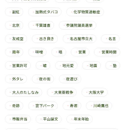
・
副虹
・
加熱式タバコ
・
化学物質過敏症
・
北京
・
千葉雄喜
・
参議院議員選挙
・
友成空
・
古き良き
・
名古屋市立大
・
名言
・
周年
・
味噌
・
唱
・
営業
・
営業時間
・
営業許可
・
嘘
・
地元愛
・
地震
・
塾
・
外タレ
・
夜の街
・
夜遊び
・
大人のたしなみ
・
大東亜戦争
・
大阪大学
・
奇跡
・
宮下パーク
・
寿君
・
川崎鷹也
・
市販弁当
・
平山論文
・
年末年始