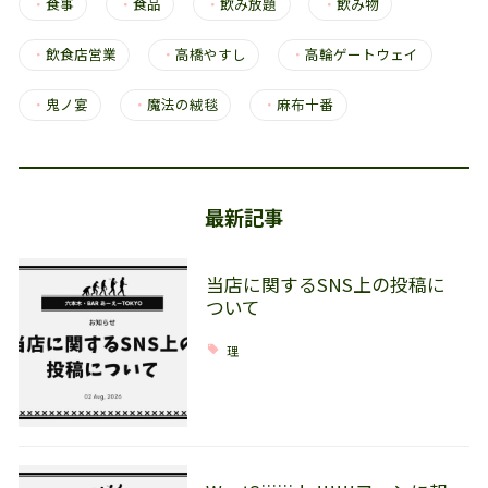
・
食事
・
食品
・
飲み放題
・
飲み物
・
飲食店営業
・
高橋やすし
・
高輪ゲートウェイ
・
鬼ノ宴
・
魔法の絨毯
・
麻布十番
最新記事
当店に関するSNS上の投稿に
ついて
理