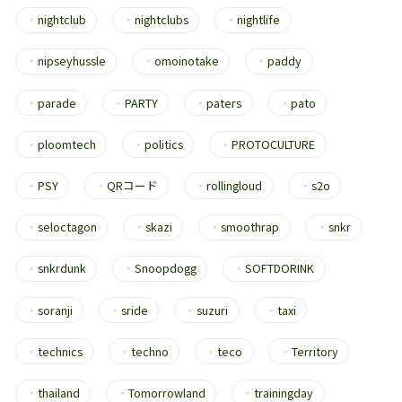
・
nightclub
・
nightclubs
・
nightlife
・
nipseyhussle
・
omoinotake
・
paddy
・
parade
・
PARTY
・
paters
・
pato
・
ploomtech
・
politics
・
PROTOCULTURE
・
PSY
・
QRコード
・
rollingloud
・
s2o
・
seloctagon
・
skazi
・
smoothrap
・
snkr
・
snkrdunk
・
Snoopdogg
・
SOFTDORINK
・
soranji
・
sride
・
suzuri
・
taxi
・
technics
・
techno
・
teco
・
Territory
・
thailand
・
Tomorrowland
・
trainingday