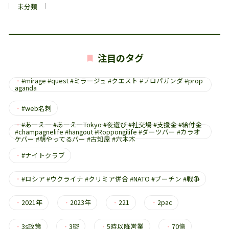
未分類
注目のタグ
・
#mirage #quest #ミラージュ #クエスト #プロパガンダ #prop
aganda
・
#web名刺
・
#あーえー #あーえーTokyo #夜遊び #社交場 #支援金 #給付金
#champagnelife #hangout #Roppongilife #ダーツバー #カラオ
ケバー #朝やってるバー #古知屋 #六本木
・
#ナイトクラブ
・
#ロシア #ウクライナ #クリミア併合 #NATO #プーチン #戦争
・
2021年
・
2023年
・
221
・
2pac
・
3s政策
・
3密
・
5時以降営業
・
70億