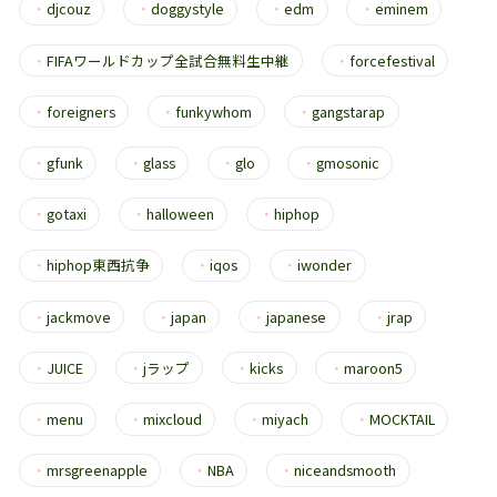
・
djcouz
・
doggystyle
・
edm
・
eminem
・
FIFAワールドカップ全試合無料生中継
・
forcefestival
・
foreigners
・
funkywhom
・
gangstarap
・
gfunk
・
glass
・
glo
・
gmosonic
・
gotaxi
・
halloween
・
hiphop
・
hiphop東西抗争
・
iqos
・
iwonder
・
jackmove
・
japan
・
japanese
・
jrap
・
JUICE
・
jラップ
・
kicks
・
maroon5
・
menu
・
mixcloud
・
miyach
・
MOCKTAIL
・
mrsgreenapple
・
NBA
・
niceandsmooth