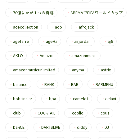
・
70億にただ１つの奇跡
・
ABEMAでFIFAワールドカップ
・
acecollection
・
ado
・
afrojack
・
agefarre
・
ageHa
・
airjordan
・
aj6
・
AKLO
・
Amazon
・
amazonmusic
・
amazonmusicunlimited
・
anyma
・
astrix
・
balance
・
BANK
・
BAR
・
BARMENU
・
bobsinclar
・
bpa
・
camelot
・
celavi
・
club
・
COCKTAIL
・
coolio
・
couz
・
Da-iCE
・
DARTSLIVE
・
diddy
・
DJ