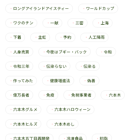
・
ロングアイランドアイスティー
・
ワールドカップ
・
ワクのチン
・
一献
・
三密
・
上海
・
下着
・
主虹
・
予約
・
人工降雨
・
人身売買
・
今夜はブギー・バック
・
令和
・
令和三年
・
伝染らない
・
伝染る
・
作ってみた
・
健康増進法
・
偽善
・
億万長者
・
免疫
・
免税事業者
・
六本木
・
六本木グルメ
・
六本木ハロウィーン
・
六本木ヒルズ
・
六本木めし
・
六本木五丁目再開発
・
冷凍食品
・
初詣