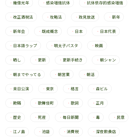
・
幾億光年
・
感染増強抗体
・
抗体依存的感染増強
・
改正酒税法
・
攻略法
・
政見放送
・
新年
・
新年会
・
既成概念
・
日本
・
日本代表
・
日本語ラップ
・
明太子パスタ
・
映画
・
晒し
・
更新
・
更新手続き
・
朝シャン
・
朝までやってる
・
朝営業
・
朝活
・
来日公演
・
東京
・
格言
・
森ビル
・
欺瞞
・
歌舞伎町
・
歌詞
・
正月
・
歴史
・
死産
・
毎日新聞
・
毒
・
民意
・
江ノ島
・
池袋
・
消費税
・
深夜飲食店